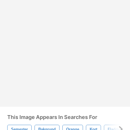
This Image Appears In Searches For
Semester
Bakgrund
Orange
Kort
Fladdermös