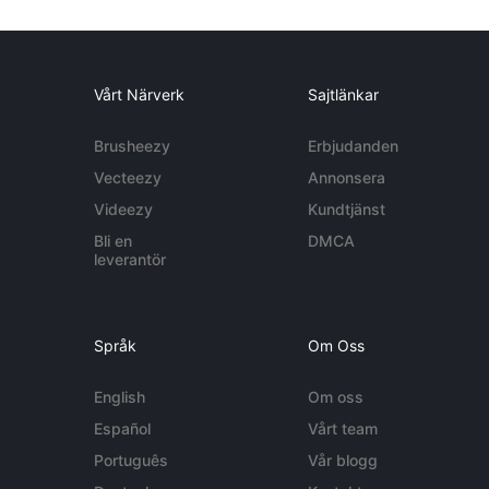
Vårt Närverk
Sajtlänkar
Brusheezy
Erbjudanden
Vecteezy
Annonsera
Videezy
Kundtjänst
Bli en
DMCA
leverantör
Språk
Om Oss
English
Om oss
Español
Vårt team
Português
Vår blogg