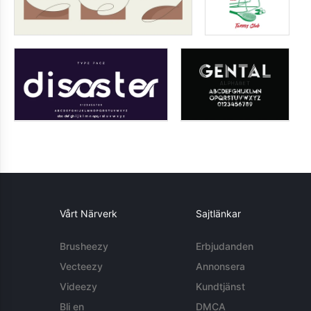
Vårt Närverk
Sajtlänkar
Brusheezy
Erbjudanden
Vecteezy
Annonsera
Videezy
Kundtjänst
Bli en
DMCA