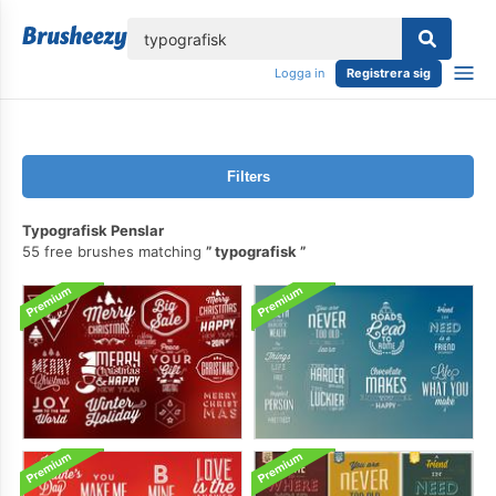
lose
Logga in
Registrera sig
Filters
Typografisk Penslar
55 free brushes matching
typografisk