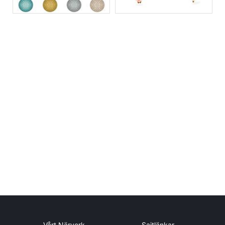
Vårt Närverk
Sajtlänkar