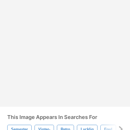
This Image Appears In Searches For
Semester
Vinter-
Retro
Lycklig
Fred
God