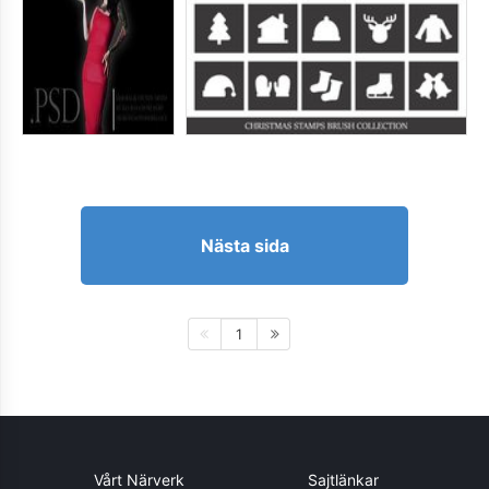
Nästa sida
1
Vårt Närverk
Sajtlänkar