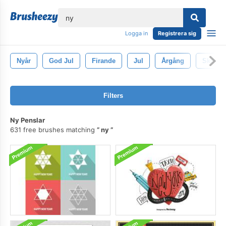
lose
Logga in
Registrera sig
Nyår
God Jul
Firande
Jul
Årgång
Skriva 
Filters
Ny Penslar
631 free brushes matching
ny