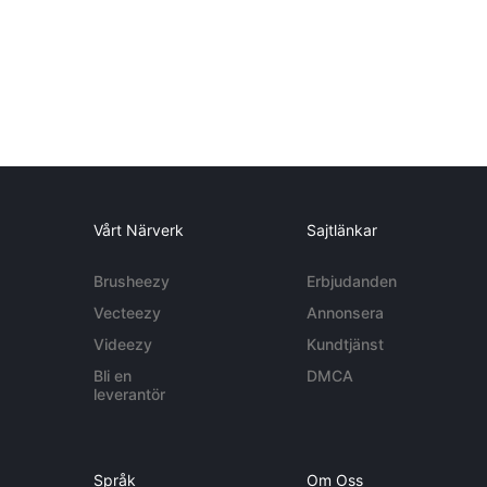
Vårt Närverk
Sajtlänkar
Brusheezy
Erbjudanden
Vecteezy
Annonsera
Videezy
Kundtjänst
Bli en
DMCA
leverantör
Språk
Om Oss