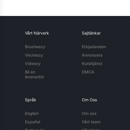
Vårt Närverk
Sajtlänkar
Brusheezy
Erbjudanden
Vecteezy
Annonsera
Videezy
Kundtjänst
Bli en
DMCA
leverantör
Språk
Om Oss
English
Om oss
Español
Vårt team