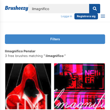
lose
Logga in
Registrera sig
Filters
Ilmagnifico Penslar
3 free brushes matching
ilmagnifico