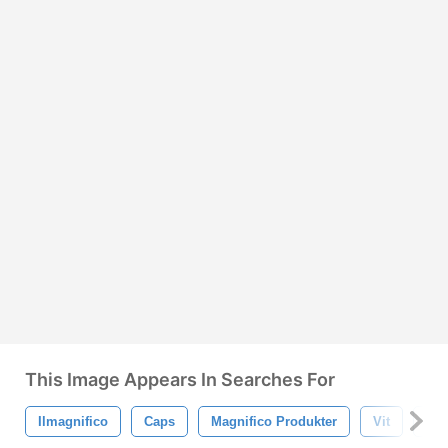
This Image Appears In Searches For
Ilmagnifico
Caps
Magnifico Produkter
Vit
Br