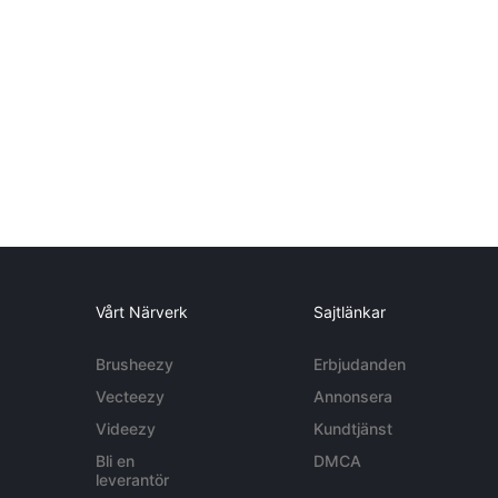
Vårt Närverk
Sajtlänkar
Brusheezy
Erbjudanden
Vecteezy
Annonsera
Videezy
Kundtjänst
Bli en
DMCA
leverantör