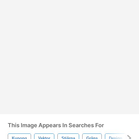
This Image Appears In Searches For
Kupong
Vektor
Stjärna
Gräns
Design
Pa