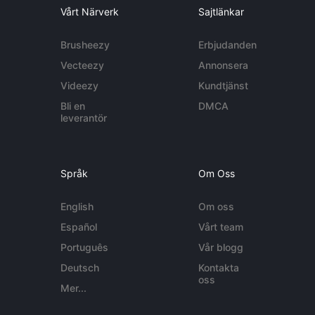
Vårt Närverk
Sajtlänkar
Brusheezy
Erbjudanden
Vecteezy
Annonsera
Videezy
Kundtjänst
Bli en
DMCA
leverantör
Språk
Om Oss
English
Om oss
Español
Vårt team
Português
Vår blogg
Deutsch
Kontakta
oss
Mer...