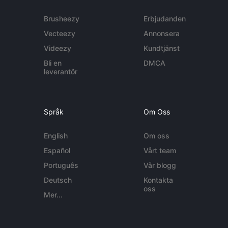
Brusheezy
Erbjudanden
Vecteezy
Annonsera
Videezy
Kundtjänst
Bli en
DMCA
leverantör
Språk
Om Oss
English
Om oss
Español
Vårt team
Português
Vår blogg
Deutsch
Kontakta
oss
Mer...