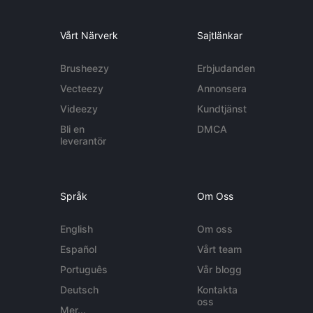
Vårt Närverk
Sajtlänkar
Brusheezy
Erbjudanden
Vecteezy
Annonsera
Videezy
Kundtjänst
Bli en
DMCA
leverantör
Språk
Om Oss
English
Om oss
Español
Vårt team
Português
Vår blogg
Deutsch
Kontakta
oss
Mer...