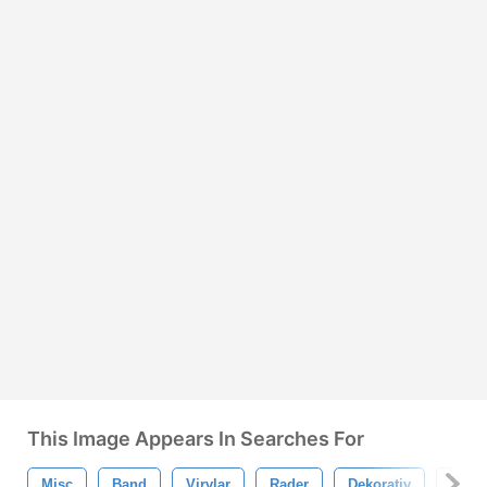
This Image Appears In Searches For
Misc
Band
Virvlar
Rader
Dekorativ
Swirl