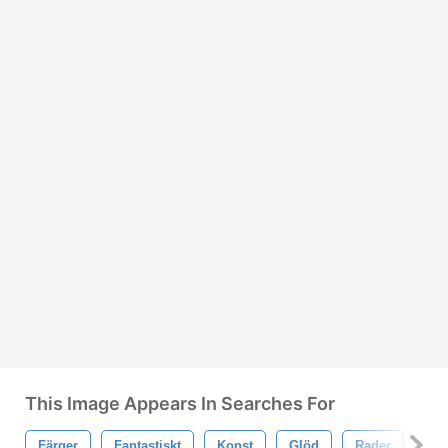
This Image Appears In Searches For
Färger
Fantastiskt
Konst
Glöd
Rader
Lju