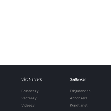
Vårt Närverk
Sajtlänkar
Brusheezy
Erbjudanden
Vecteezy
Annonsera
Videezy
Kundtjänst