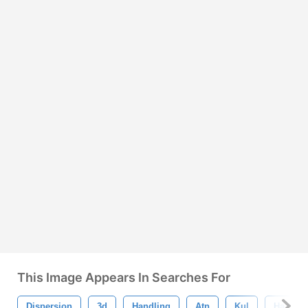
This Image Appears In Searches For
Dispersion
3d
Handling
Atn
Kul
Ha Sön