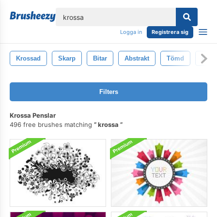
lose
Logga in
Registrera sig
Krossad
Skarp
Bitar
Abstrakt
Tömd
Fara
Filters
Krossa Penslar
496 free brushes matching
krossa