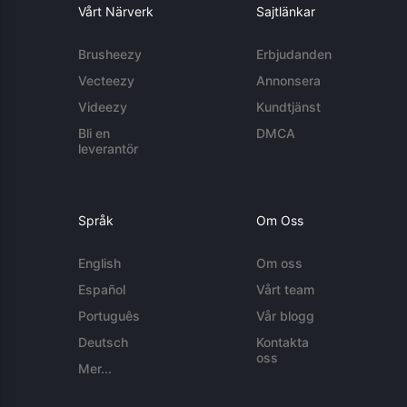
Vårt Närverk
Sajtlänkar
Brusheezy
Erbjudanden
Vecteezy
Annonsera
Videezy
Kundtjänst
Bli en
DMCA
leverantör
Språk
Om Oss
English
Om oss
Español
Vårt team
Português
Vår blogg
Deutsch
Kontakta
oss
Mer...