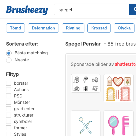
Tömd
Deformation
Rivning
Krossad
Olycka
Sortera efter:
Spegel Penslar
-
85 free bru
Bästa matchning
Nyaste
Sponsrade bilder av
Filtyp
borstar
Actions
PSD
Mönster
gradienter
strukturer
symboler
former
Styles