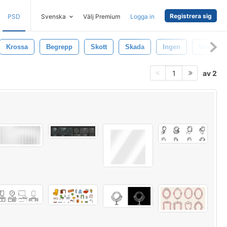
Registrera sig
PSD
Svenska
Välj Premium
Logga in
Krossa
Begrepp
Skott
Skada
Ingen
Vindsky
av 2
1