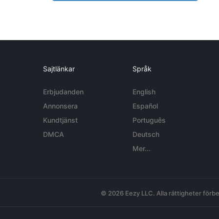
Sajtlänkar
Språk
Erbjudanden
English
Annonsera
Español
Kundtjänst
Português
DMCA
Deutsch
Mer...
© 2026 Eezy LLC. Alla rättigheter förbe