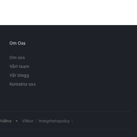
Om Oss
Om oss
Vårt team
Vår blogg
Kontakta oss
•
hållna
Villkor
Integritetspolicy