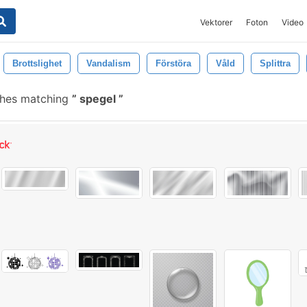
Vektorer
Foton
Video
Brottslighet
Vandalism
Förstöra
Våld
Splittra
shes matching
spegel