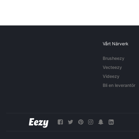
Vårt Närverk
Brusheezy
Vecteezy
Videezy
Bli en leverantör