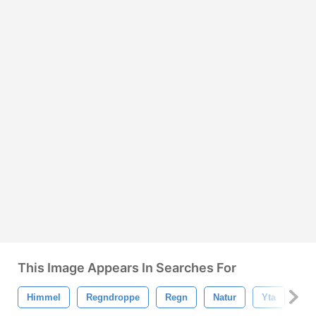
This Image Appears In Searches For
Himmel
Regndroppe
Regn
Natur
Yta
Tex