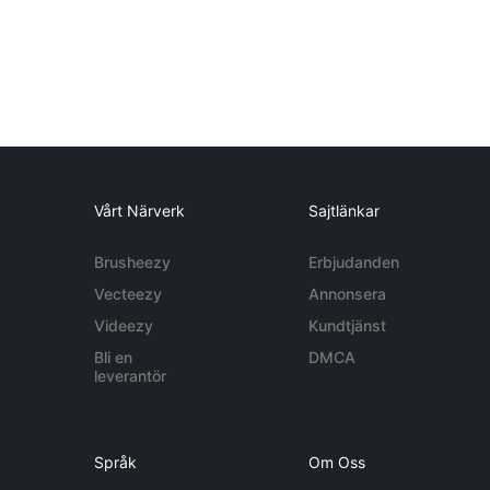
Vårt Närverk
Sajtlänkar
Brusheezy
Erbjudanden
Vecteezy
Annonsera
Videezy
Kundtjänst
Bli en
DMCA
leverantör
Språk
Om Oss