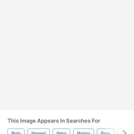
This Image Appears In Searches For
Moln
Himmel
Natur
Molnig
Regn
Utfälln