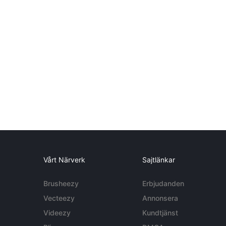
Vårt Närverk
Sajtlänkar
Brusheezy
Erbjudanden
Vecteezy
Annonsera
Videezy
Kundtjänst