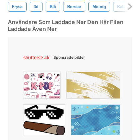
Frysa
3d
Blå
Borstar
Molnig
Kall
F
Användare Som Laddade Ner Den Här Filen
Laddade Även Ner
Sponsrade bilder