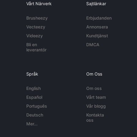
Vårt Närverk
Sajtlänkar
Brusheezy
Erbjudanden
Vecteezy
Annonsera
Videezy
Kundtjänst
Bli en
DMCA
leverantör
Språk
Om Oss
English
Om oss
Español
Vårt team
Português
Vår blogg
Deutsch
Kontakta
oss
Mer...