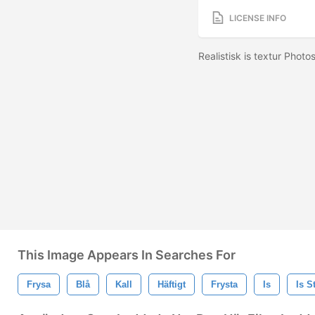
LICENSE INFO
Realistisk is textur Phot
This Image Appears In Searches For
Frysa
Blå
Kall
Häftigt
Frysta
Is
Is St