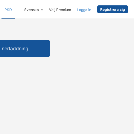
Registrera sig
PSD
Svenska
Välj Premium
Logga in
s nerladdning