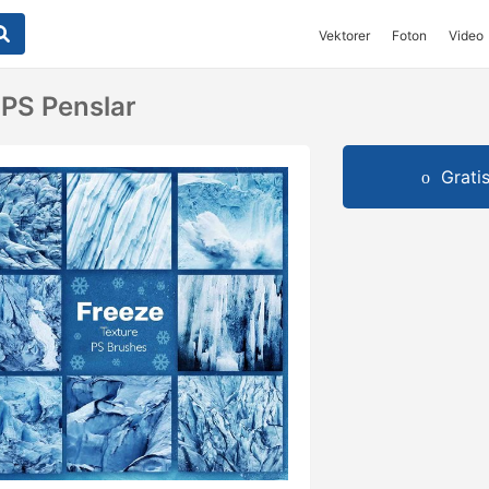
Vektorer
Foton
Video
 PS Penslar
Grati