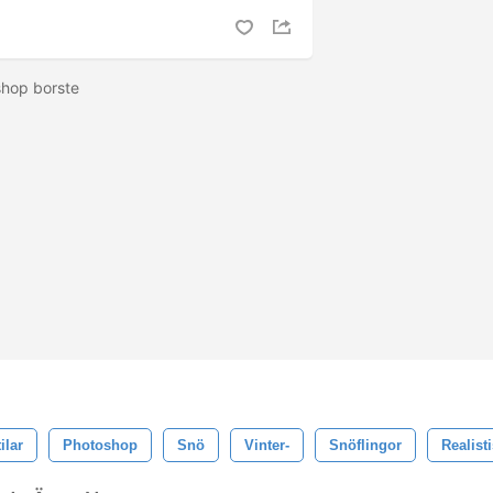
oshop borste
ilar
Photoshop
Snö
Vinter-
Snöflingor
Realist