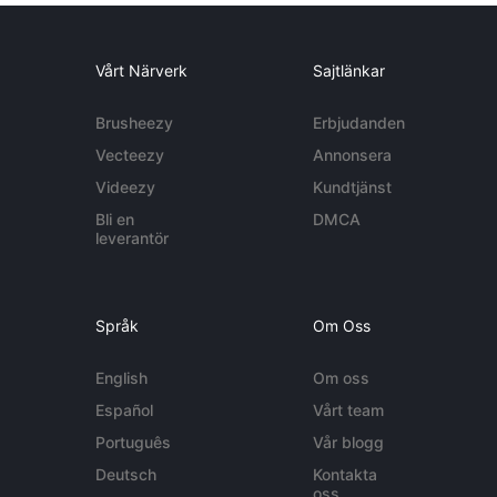
Vårt Närverk
Sajtlänkar
Brusheezy
Erbjudanden
Vecteezy
Annonsera
Videezy
Kundtjänst
Bli en
DMCA
leverantör
Språk
Om Oss
English
Om oss
Español
Vårt team
Português
Vår blogg
Deutsch
Kontakta
oss