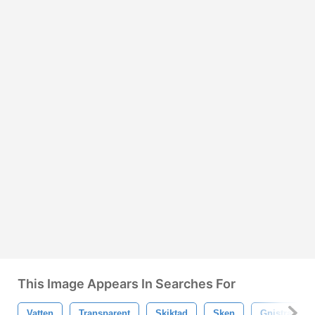
This Image Appears In Searches For
Vatten
Transparent
Skiktad
Sken
Gnistra