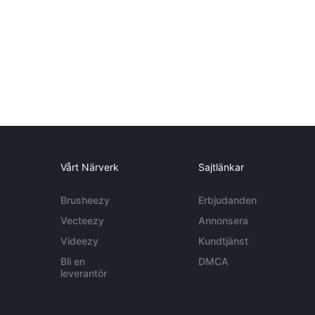
Vårt Närverk
Sajtlänkar
Brusheezy
Erbjudanden
Vecteezy
Annonsera
Videezy
Kundtjänst
Bli en
DMCA
leverantör