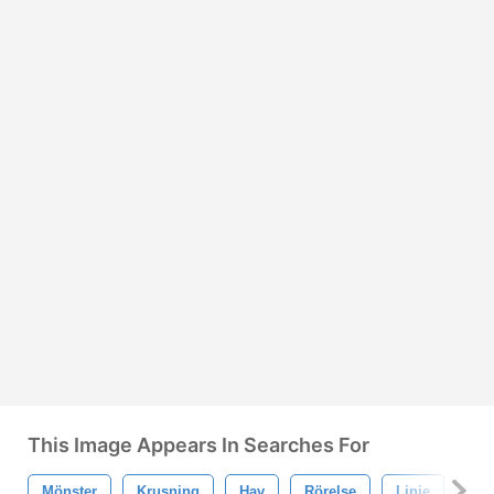
This Image Appears In Searches For
Mönster
Krusning
Hav
Rörelse
Linje
Ly