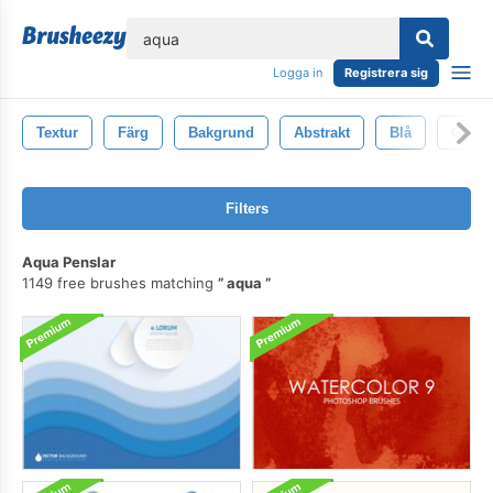
lose
Logga in
Registrera sig
Textur
Färg
Bakgrund
Abstrakt
Blå
Grafis
Filters
Aqua Penslar
1149 free brushes matching
aqua