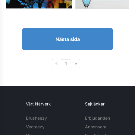
Nästa sida
1
Vårt Närverk
Sajtlänkar
Brusheezy
Erbjudanden
Vecteezy
Annonsera