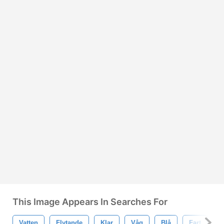
This Image Appears In Searches For
Vatten
Flytande
Klar
Våg
Blå
Fart
S