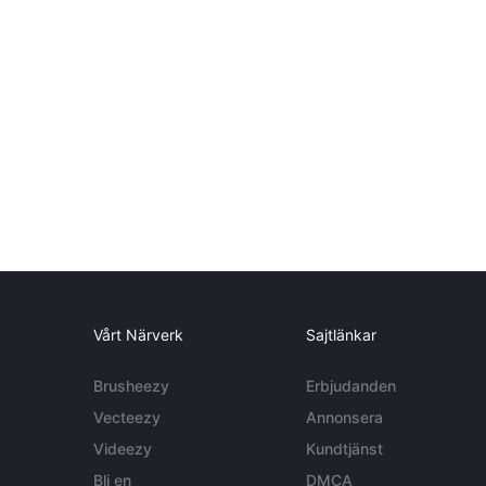
Vårt Närverk
Sajtlänkar
Brusheezy
Erbjudanden
Vecteezy
Annonsera
Videezy
Kundtjänst
Bli en
DMCA