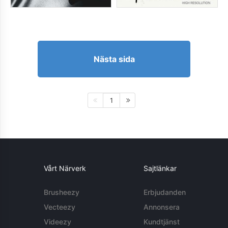
Nästa sida
1
Vårt Närverk
Sajtlänkar
Brusheezy
Erbjudanden
Vecteezy
Annonsera
Videezy
Kundtjänst