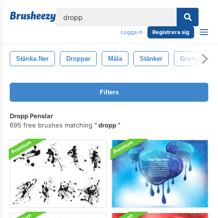
lose
Logga in
Registrera sig
Stänka Ner
Droppar
Måla
Stänker
Grunge
Filters
Dropp Penslar
695 free brushes matching
dropp