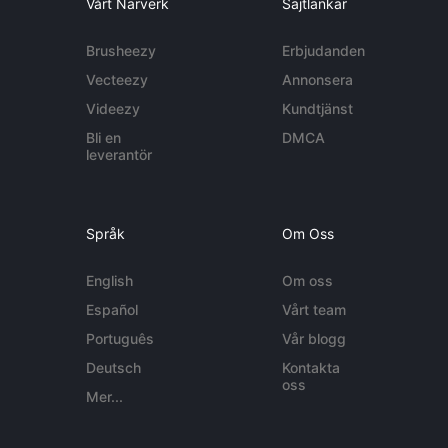
Vårt Närverk
Sajtlänkar
Brusheezy
Erbjudanden
Vecteezy
Annonsera
Videezy
Kundtjänst
Bli en
DMCA
leverantör
Språk
Om Oss
English
Om oss
Español
Vårt team
Português
Vår blogg
Deutsch
Kontakta
oss
Mer...