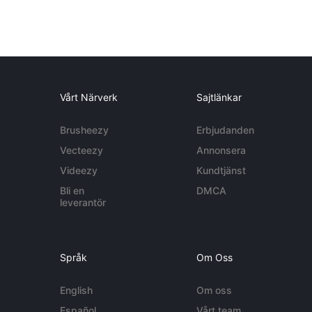
Vårt Närverk
Sajtlänkar
Brusheezy
Erbjudanden
Vecteezy
Annonsera
Videezy
Kundtjänst
Bli en
DMCA
leverantör
Språk
Om Oss
English
Om oss
Español
Vårt team