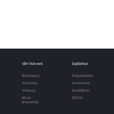
Vårt Närverk
Sajtlänkar
Brusheezy
Erbjudanden
Vecteezy
Annonsera
Videezy
Kundtjänst
Bli en
DMCA
leverantör