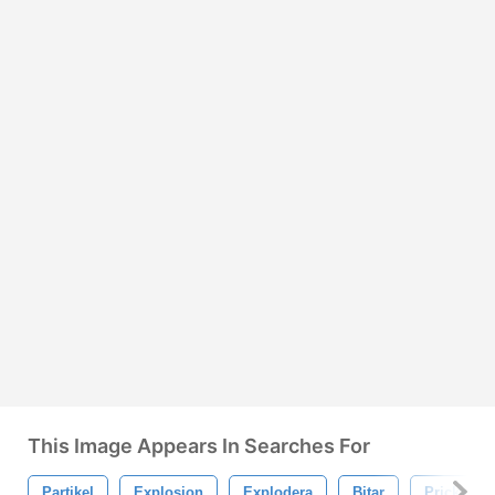
This Image Appears In Searches For
Partikel
Explosion
Explodera
Bitar
Prickar