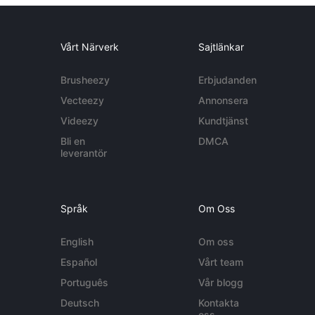
Vårt Närverk
Sajtlänkar
Brusheezy
Erbjudanden
Vecteezy
Annonsera
Videezy
Kundtjänst
Bli en
DMCA
leverantör
Språk
Om Oss
English
Om oss
Español
Vårt team
Português
Vår blogg
Deutsch
Kontakta
oss