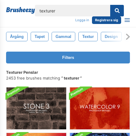
lose
Logga in
Registrera sig
Årgång
Tapet
Gammal
Textur
Design
Bak
Filters
Texturer Penslar
2453 free brushes matching
texturer