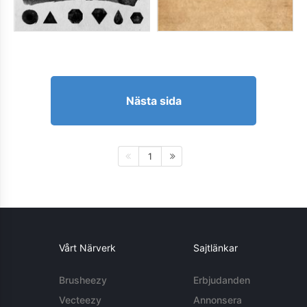
Nästa sida
1
Vårt Närverk
Sajtlänkar
Brusheezy
Erbjudanden
Vecteezy
Annonsera