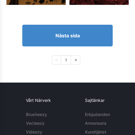
Nästa sida
1
Vårt Närverk
Sajtlänkar
Brusheezy
Erbjudanden
Vecteezy
Annonsera
Videezy
Kundtjänst