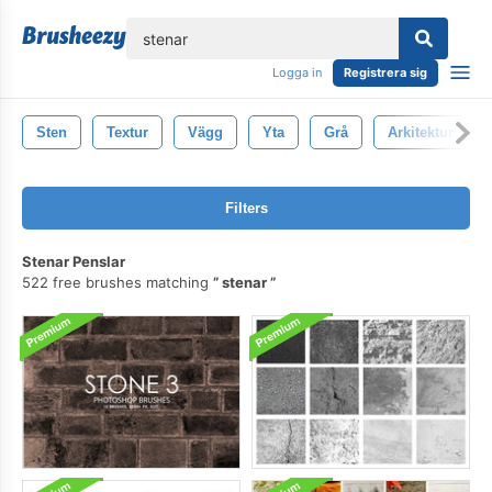
lose
Logga in
Registrera sig
Sten
Textur
Vägg
Yta
Grå
Arkitektur
Filters
Stenar Penslar
522 free brushes matching
stenar