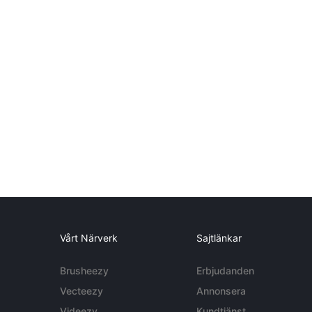
Vårt Närverk
Sajtlänkar
Brusheezy
Erbjudanden
Vecteezy
Annonsera
Videezy
Kundtjänst