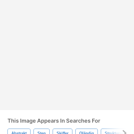
This Image Appears In Searches For
Abstrakt
Sten
Skiffer
Oländig
Strukturera