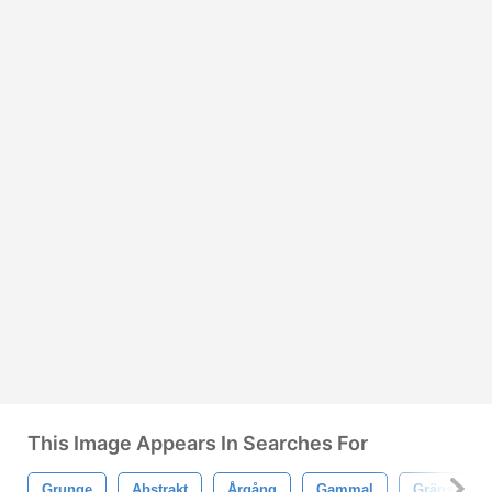
This Image Appears In Searches For
Grunge
Abstrakt
Årgång
Gammal
Gräns