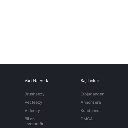
Vårt Närverk
Sajtlänkar
Brusheezy
Erbjudanden
Vecteezy
Annonsera
Videezy
Kundtjänst
Bli en
DMCA
leverantör