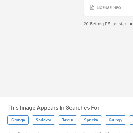
LICENSE INFO
20 Betong PS-borstar m
This Image Appears In Searches For
Grunge
Sprickor
Textur
Spricka
Grungy