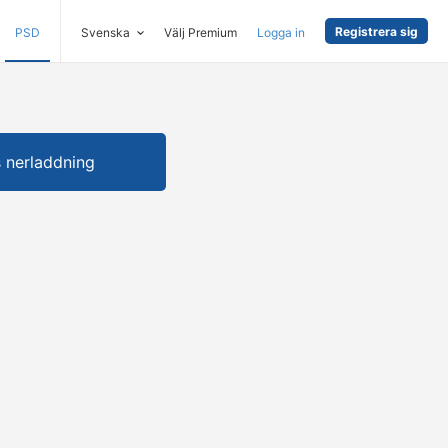
Registrera sig
PSD
Svenska
Välj Premium
Logga in
s nerladdning