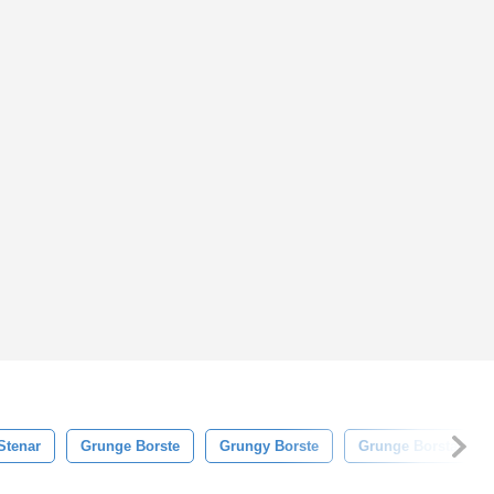
Stenar
Grunge Borste
Grungy Borste
Grunge Borstar