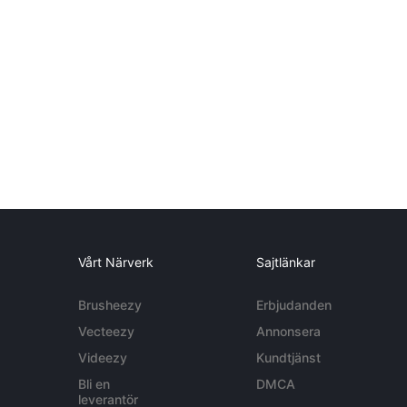
Vårt Närverk
Sajtlänkar
Brusheezy
Erbjudanden
Vecteezy
Annonsera
Videezy
Kundtjänst
Bli en
DMCA
leverantör