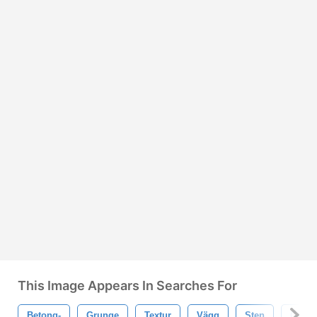
This Image Appears In Searches For
Betong-
Grunge
Textur
Vägg
Sten
Grun