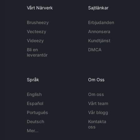
Vårt Närverk
Sajtlänkar
Brusheezy
Erbjudanden
Vecteezy
Annonsera
Videezy
Kundtjänst
Bli en
DMCA
leverantör
Språk
Om Oss
English
Om oss
Español
Vårt team
Português
Vår blogg
Deutsch
Kontakta
oss
Mer...