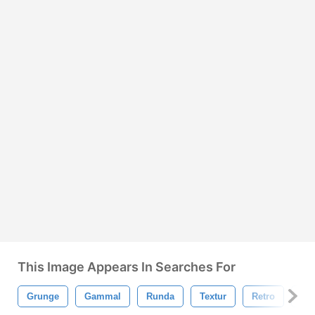
This Image Appears In Searches For
Grunge
Gammal
Runda
Textur
Retro
Bor