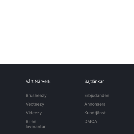
Vårt Närverk
Sajtlänkar
Brusheezy
Erbjudanden
Vecteezy
Annonsera
Videezy
Kundtjänst
Bli en
DMCA
leverantör