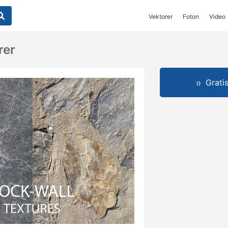
Vektorer
Foton
Video
rer
Grati