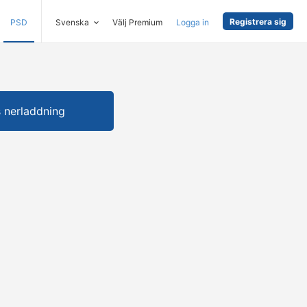
Registrera sig
PSD
Svenska
Välj Premium
Logga in
s nerladdning