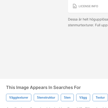
LICENSE INFO
Dessa är helt högupplö
stenmurtexturer. Full upp
This Image Appears In Searches For
Väggtexturer
Stenstruktur
Sten
Vägg
Textur