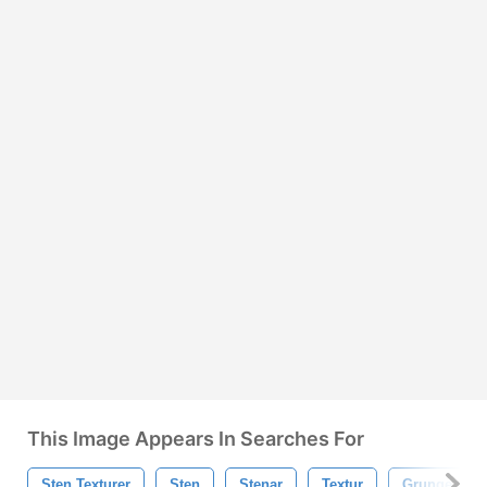
This Image Appears In Searches For
Sten Texturer
Sten
Stenar
Textur
Grunge