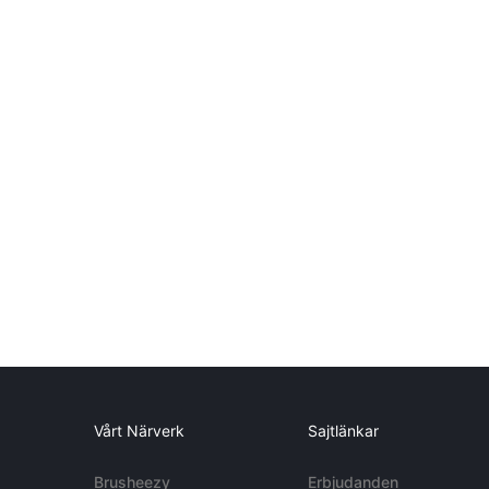
Vårt Närverk
Sajtlänkar
Brusheezy
Erbjudanden