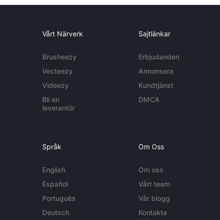
Vårt Närverk
Sajtlänkar
Brusheezy
Erbjudanden
Vecteezy
Annonsera
Videezy
Kundtjänst
Bli en
DMCA
leverantör
Språk
Om Oss
English
Om oss
Español
Vårt team
Português
Vår blogg
Deutsch
Kontakta