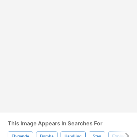
This Image Appears In Searches For
Flygande
Bomba
Handling
Sten
Exploderand