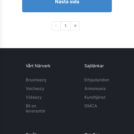
Nästa sida
1
Vårt Närverk
Sajtlänkar
Brusheezy
Erbjudanden
Vecteezy
Annonsera
Videezy
Kundtjänst
Bli en
DMCA
leverantör