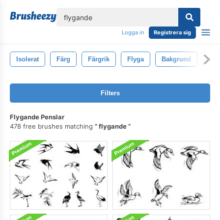
lose
Logga in
Registrera sig
Isolerat
Färg
Färgrik
Flyga
Bakgrund
Upp
Filters
Flygande Penslar
478 free brushes matching
flygande