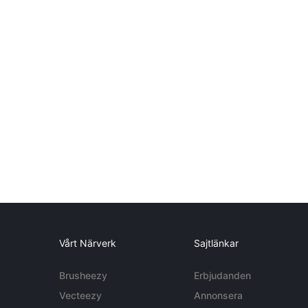
Vårt Närverk
Sajtlänkar
Brusheezy
Erbjudanden
Vecteezy
Annonsera