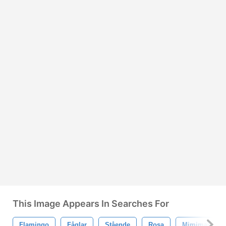
This Image Appears In Searches For
Flamingo
Fåglar
Stående
Rosa
Mimimal