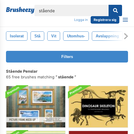
lose
Logga in
Registrera sig
Isolerat
Stå
Vit
Utomhus-
Avslappning
K
Filters
Stående Penslar
65 free brushes matching
stående