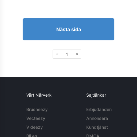
Nästa sida
1
Vårt Närverk
Sajtlänkar
Brusheezy
Erbjudanden
Vecteezy
Annonsera
Videezy
Kundtjänst
Bli en
DMCA