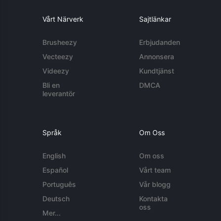
Vårt Närverk
Sajtlänkar
Brusheezy
Erbjudanden
Vecteezy
Annonsera
Videezy
Kundtjänst
Bli en
DMCA
leverantör
Språk
Om Oss
English
Om oss
Español
Vårt team
Português
Vår blogg
Deutsch
Kontakta
oss
Mer...