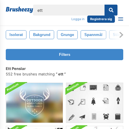
lose
Logga in
Registrera sig
Isolerat
Bakgrund
Grunge
Spannmål
Stänka N
Filters
Ett Penslar
552 free brushes matching
ett