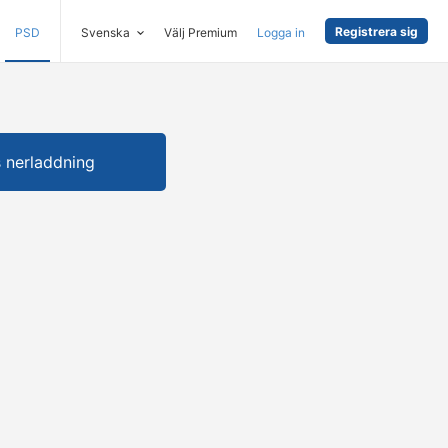
Registrera sig
PSD
Svenska
Välj Premium
Logga in
s nerladdning