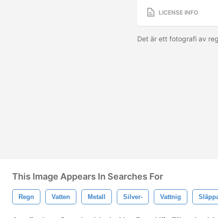
LICENSE INFO
Det är ett fotografi av r
This Image Appears In Searches For
Regn
Vatten
Metall
Silver-
Vattnig
Släpp