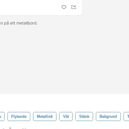
egn på ett metallbord.
a
Flytande
Metallisk
Våt
Stänk
Bakgrund