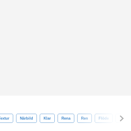
Textur
Närbild
Klar
Rena
Ren
Flöde
Våg