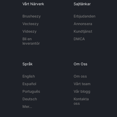
Vårt Närverk
Sajtlänkar
Brusheezy
Erbjudanden
Vecteezy
Annonsera
Videezy
Kundtjänst
Bli en
DMCA
leverantör
Språk
Om Oss
English
Om oss
Español
Vårt team
Português
Vår blogg
Deutsch
Kontakta
oss
Mer...