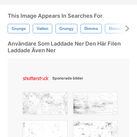
This Image Appears In Searches For
Grunge
Vatten
Grungy
Dimma
Dimmig
N
Användare Som Laddade Ner Den Här Filen
Laddade Även Ner
Sponsrade bilder