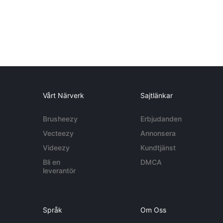
Vårt Närverk
Sajtlänkar
Brusheezy
Erbjudanden
Vecteezy
Annonsera
Videezy
Kundtjänst
Bli en
DMCA
leverantör
Språk
Om Oss