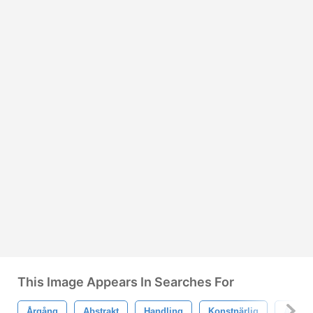
This Image Appears In Searches For
Årgång
Abstrakt
Handling
Konstnärlig
Atn