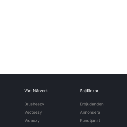
Vårt Närverk
Sajtlänkar
Brusheezy
Erbjudanden
Vecteezy
Annonsera
Videezy
Kundtjänst