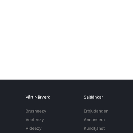
Vårt Närverk
Sajtlänkar
Brusheezy
Erbjudanden
Vecteezy
Annonsera
Videezy
Kundtjänst