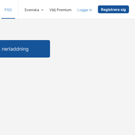
Registrera sig
PSD
Svenska
Välj Premium
Logga in
s nerladdning